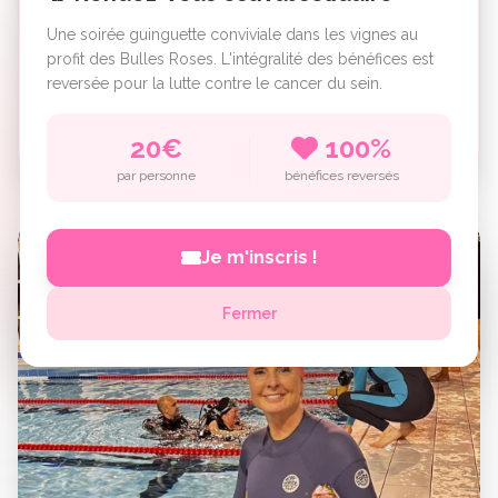
dans les vignes
Une soirée guinguette conviviale dans les vignes au
profit des Bulles Roses. L'intégralité des bénéfices est
Faire un Don
reversée pour la lutte contre le cancer du sein.
Paiement sécurisé • Reçu fiscal automatique
20€
100%
par personne
bénéfices reversés
Je m'inscris !
Fermer