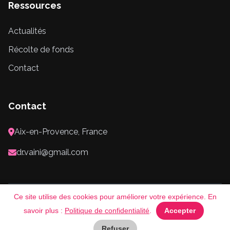
Ressources
Actualités
Récolte de fonds
Contact
Contact
Aix-en-Provence, France
dr.vaini@gmail.com
Ce site utilise des cookies pour améliorer votre expérience. En
© 2026 Association Les Bulles Roses. Tous droits réservés.
savoir plus :
Politique de confidentialité
.
Accepter
Mentions Légales
Politique de Confidentialité
Refuser