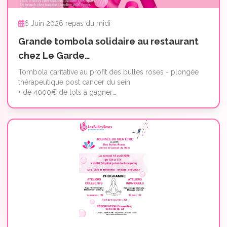
6 Juin 2026 repas du midi
Grande tombola solidaire au restaurant
chez Le Garde
​Grande Tombola solidaire Uniquement
Tombola caritative au profit des bulles roses - plongée
thérapeutique post cancer du sein
lors du midi midi
+ de 4000€ de lots à gagner
Réservation : 04 42 65 19 53